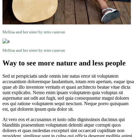
Mellisa and her sister by retro caravan
Mellisa and her sister by retro caravan
Way to see more nature and less people
Sed ut perspiciatis unde omnis iste natus error sit voluptatem
accusantium doloremque laudantium, totam rem aperiam, eaque ipsa
quae ab illo inventore veritatis et quasi architecto beatae vitae dicta
sunt explicabo. Nemo enim ipsam voluptatem quia voluptas sit
aspernatur aut odit aut fugit, sed quia consequuntur magni dolores
eos qui ratione voluptatem sequi nesciunt. Neque porro quisquam
est, qui dolorem ipsum quia dolor sit.
At vero eos et accusamus et iusto odio dignissimos ducimus qui
blanditiis praesentium voluptatum deleniti atque corrupti quos
dolores et quas molestias excepturi sint occaecati cupiditate non
provident, similique sunt in culpa qui officia deserunt mollitia animi,