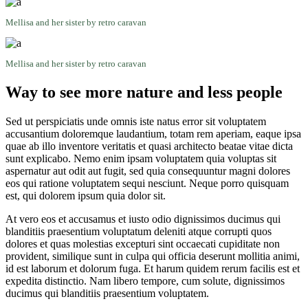
Mellisa and her sister by retro caravan
Mellisa and her sister by retro caravan
Way to see more nature and less people
Sed ut perspiciatis unde omnis iste natus error sit voluptatem
accusantium doloremque laudantium, totam rem aperiam, eaque ipsa
quae ab illo inventore veritatis et quasi architecto beatae vitae dicta
sunt explicabo. Nemo enim ipsam voluptatem quia voluptas sit
aspernatur aut odit aut fugit, sed quia consequuntur magni dolores
eos qui ratione voluptatem sequi nesciunt. Neque porro quisquam
est, qui dolorem ipsum quia dolor sit.
At vero eos et accusamus et iusto odio dignissimos ducimus qui
blanditiis praesentium voluptatum deleniti atque corrupti quos
dolores et quas molestias excepturi sint occaecati cupiditate non
provident, similique sunt in culpa qui officia deserunt mollitia animi,
id est laborum et dolorum fuga. Et harum quidem rerum facilis est et
expedita distinctio. Nam libero tempore, cum solute, dignissimos
ducimus qui blanditiis praesentium voluptatem.